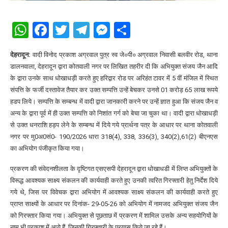
WhatsApp
Facebook
Twitter
Telegram
Messenger
Share
देहरादून:
वादी विनोद प्रकाश अग्रवाल पुत्र स्व जे०पी० अग्रवाल निवासी बलवीर रोड, थाना
डालनवाला, देहरादून द्वारा कोतवाली नगर पर लिखित तहरीर दी कि अभियुक्त संजय जैन आदि
के द्वारा उनके साथ धोखाधड़ी करते हुए हरिद्वार रोड पर अरिहंत टावर में 5 वीं मंजिल में स्थित
संपत्ति के फर्जी दस्तावेज तैयार कर उक्त सम्पत्ति उन्हें बेचकर उनसे 01 करोड़ 65 लाख रूपये
हडप लिये। सम्पत्ति के सम्बन्ध में वादी द्वारा जानकारी करने पर उन्हें ज्ञात हुआ कि संजय जैन व
अन्य के द्वारा पूर्व में ही उक्त सम्पत्ति को निशांत गर्ग को बेचा जा चुका था। वादी द्वारा धोखाधड़ी
से उक्त धनराशि हड़प लेने के सम्बन्ध में दिये गये प्रार्थना पत्र के आधार पर थाना कोतवाली
नगर पर मु0अ0सं0- 190/2026 धारा 318(4), 338, 336(3), 340(2),61(2) बीएनएस
का अभियोग पंजीकृत किया गया।
प्रकरण की संवेदनशीलता के दृष्टिगत एसएसपी देहरादून द्वारा धोखाधडी में लिप्त अभियुक्तों के
विरूद्ध आवश्यक साक्ष्य संकलन की कार्यवाही करते हुए उनकी त्वरित गिरफ्तारी हेतु निर्देश दिये
गये थे, जिस पर विवेचक द्वारा अभियोग में आवश्यक साक्ष्य संकलन की कार्यवाही करते हुए
प्राप्त साक्ष्यों के आधार पर दिनांक- 29-05-26 को अभियोग में नामजद अभियुक्त संजय जैन
को गिरफ्तार किया गया। अभियुक्त से पूछताछ में प्रकरण में शामिल उसके अन्य सहयोगियों के
नाम भी प्रकाश में आये हैं, जिनकी गिरफ्तारी के प्रयास किये जा रहे हैं।