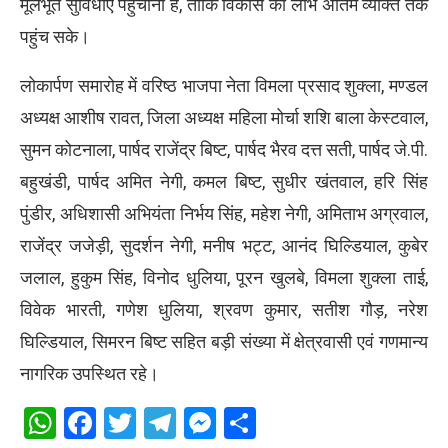
मूलभूत सुविधाएं पहुंचाना है, ताकि विकास का लाभ अंतिम व्यक्ति तक
पहुंच सके।
लोकार्पण समारोह में वरिष्ठ भाजपा नेता विमला प्रसाद शुक्ला, मण्डल
अध्यक्ष आशीष रावत, जिला अध्यक्ष महिला मोर्चा शशि बाला केस्टवाल,
सुमन कोटनाला, पार्षद राजेंद्र बिष्ट, पार्षद भैरव दत्त सती, पार्षद जे.पी.
बहुखंडी, पार्षद अमित नेगी, कमल बिष्ट, सुधीर खंतवाल, हरि सिंह
पुंडीर, अधिशासी अभियंता निर्भय सिंह, महेश नेगी, अमिताभ अग्रवाल,
राजेंद्र जजेड़ी, सुदर्शन नेगी, मनीष भट्ट, आनंद घिल्डियाल, कुबेर
जलाल, हुकुम सिंह, विनोद धुलिया, पूरन खुलबे, विमला शुक्ला ताई,
विवेक भारती, गणेश धुलिया, श्रवण कुमार, सतीश गौड़, नरेश
घिल्डियाल, सिमरन बिष्ट सहित बड़ी संख्या में क्षेत्रवासी एवं गणमान्य
नागरिक उपस्थित रहे।
WhatsApp
Facebook
Twitter
Telegram
Messenger
Share