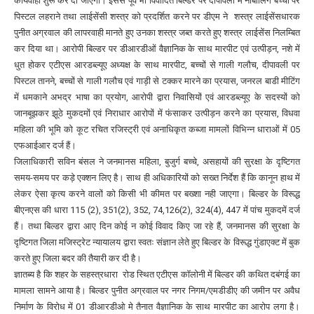
कार्यवाही शुरू कर दी जाएगी। इससे पूर्व भी विवादित बिल्डर पर दीपावली में नाबालिग बच्चों पर
पिस्टल लहराने तथा लाईसेंसी शस्त्र को प्रदर्शित करने पर डीएम ने शस्त्र लाईसेंसधारक
पुनीत अग्रवाल की लापरवाही मानते हुए उनका शस्त्र जब्त करते हुए शस्त्र लाईसेंस निलम्बित
कर दिया था। आरोपी बिल्डर पर डीआरडीओं वैज्ञानिक के साथ मारपीट एवं उत्पीड़न, नशे में
धुत होकर एटीएस आरडब्ल्यूए अध्यक्ष के साथ मारपीट, बच्चों से गाली गलौच, दीपावली पर
पिस्टल तानने, बच्चों से गाली गलौच एवं गाड़ी से टक्कर मारने का प्रयास, जनरल बाडी मीटिंग
में धमकाने अभद्र भाषा का प्रयोग, आरोपी द्वारा निवासियों एवं आरडब्ल्यूए के सदस्यों को
जानबूझकर झूठे मुकदमों एवं निराधार आरोपों में फंसाकर उत्पीड़न करने का प्रयास, विधवा
महिला की भूमि को कूट रचित रजिस्ट्री एवं अनाधिकृत कब्जा मामलों विभिन्न धाराओं में 05
एफआईआर दर्ज हैं।
जिलाधिकारी सविन बंसल ने जनमानस महिला, बुजुर्ग बच्चे, असहायों की सुरक्षा के दृष्टिगत
समय-समय पर कड़े एक्शन लिए है। साथ ही अधिकारियों को सख्त निर्देश हैं कि कानून हाथ में
लेकर ऐसा कृत्य करने वालों को किसी भी कीमत पर बख्शा नही जाएगा। बिल्डर के विरूद्ध
बीएनएस की धारा 115 (2), 351(2), 352, 74,126(2), 324(4), 447 में पांच मुकदमें दर्ज
हैं। तथा बिल्डर द्वारा आए दिन कोई न कोई विवाद किए जा रहे हैं, जनमानस की सुरक्षा के
दृष्टिगत जिला मजिस्ट्रेट न्यायालय द्वारा स्वतः संज्ञान लेते हुए बिल्डर के विरूद्ध गुंडाएक्ट में बुक
करते हुए जिला बदर की तैयारी कर दी है।
ज्ञातब्य है कि शहर के सहस्त्रधारा रोड स्थित एटीएस कॉलोनी में बिल्डर की कथित दबंगई का
मामला सामने आया है। बिल्डर पुनीत अग्रवाल पर नगर निगम/एमडीडीए की जमीन पर अवैध
निर्माण के विरोध में 01 डीआरडीओ मे तैनात वैज्ञानिक के साथ मारपीट का आरोप लगा है।