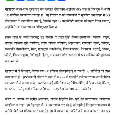
देहरादून:
जाना-माना दूरसंचार सेवा प्रदाता वोडाफोन आइडिया (वी) कल से देहरादून में अपनी
5G सर्विसेज़ का लॉन्च कर रहा है। यह विस्तार वी की योजनाओं के मुताबिक कई शहरों में 5G
रोलआउट के तहत किया गया है, जिसके तहत 17 प्रायोरिटी सर्कल्स को कवर किया जाएगा,
जहां वी ने 5G स्पेक्ट्रम का अधिग्रहण किया है।
इससे पहले वी अपने चरणबद्ध 5G विस्तार के तहत मुंबई, दिल्ली-एनसीआर, बैंगलोर, मैसुरू,
नागपुर, नासिक, पुणे, चण्डीगढ़, पटना, जयपुर, सोनीपत, अहमदाबाद, राजकोट, सूरत, वड़ोदरा,
छत्रपति संभाजीनगर, मेरठ, मलप्पुरम, कोझीकोड़, विशाखापटनम, तिरुमाला, मदुराई, आगरा,
कोची, तिरूवनंतपुरम, सिलिगुड़ी, इंदौर, कोलकाता और लखनऊ में 5G सर्विसेज़ की शुरूआत
कर चुका है।
देहरादून में वी के यूज़र, जिनके पास 5G इनेबल्ड डिवाइसेेज़ हैं, वे कल से 5G सर्विसेज़ का लाभ
उठा सकते हैं। इंटरोडक्टरी ऑफर के तहत वी रु 299 से शुरू होने वाले प्लान्स पर अनलिमिटेड
5G डेटा भी लेकर आया है। उपभोक्ता हाई-डेफिनिशन स्ट्रीमिंग, गेमिंग, वीडियो कॉन्फ्रेन्सिंग,
फास्ट डाउनलोड्स और रियल टाईम क्लाउड एक्सेस का लाभ उठा सकते हैं।
लॉन्च के अवसर पर सुमित अग्रवाल, सर्कल बिज़नेस हेड- यूपी एवं उत्तराखण्ड, वोडाफोन
आइडिया ने कहा, ‘‘हम देहरादून वी 5G का लॉन्च कर रहे हैं, हमें खुशी है कि हम उत्तराखण्ड में
कनेक्टिविटी का भविष्य लेकर आए हैं। हमारी सशक्त 4G सर्विसेज़ के अलावा नेक्स्ट-जेन 5G