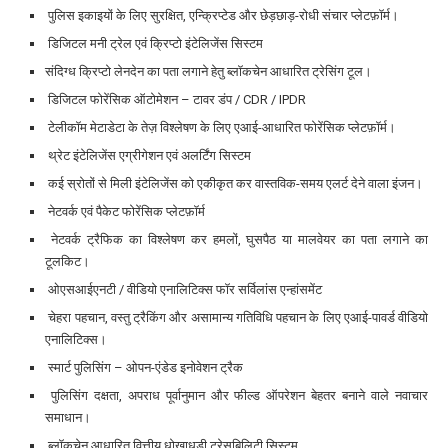
पुलिस इकाइयों के लिए सुरक्षित, एन्क्रिप्टेड और छेड़छाड़-रोधी संचार प्लेटफ़ॉर्म।
डिजिटल मनी ट्रेल एवं क्रिप्टो इंटेलिजेंस सिस्टम
संदिग्ध क्रिप्टो लेनदेन का पता लगाने हेतु ब्लॉकचेन आधारित ट्रेसिंग टूल।
डिजिटल फोरेंसिक ऑटोमेशन – टावर डंप / CDR / IPDR
टेलीकॉम मेटाडेटा के तेज़ विश्लेषण के लिए एआई-आधारित फोरेंसिक प्लेटफ़ॉर्म।
थ्रेट इंटेलिजेंस एग्रीगेशन एवं अलर्टिंग सिस्टम
कई स्रोतों से मिली इंटेलिजेंस को एकीकृत कर वास्तविक-समय एलर्ट देने वाला इंजन।
नेटवर्क एवं पैकेट फोरेंसिक प्लेटफ़ॉर्म
नेटवर्क ट्रैफिक का विश्लेषण कर हमलों, घुसपैठ या मालवेयर का पता लगाने का
टूलकिट।
ओएसआईएनटी / वीडियो एनालिटिक्स फॉर सर्विलांस एन्हांसमेंट
चेहरा पहचान, वस्तु ट्रैकिंग और असामान्य गतिविधि पहचान के लिए एआई-पावर्ड वीडियो
एनालिटिक्स।
स्मार्ट पुलिसिंग – ओपन-एंडेड इनोवेशन ट्रैक
पुलिसिंग दक्षता, अपराध पूर्वानुमान और फील्ड ऑपरेशन बेहतर बनाने वाले नवाचार
समाधान।
ब्लॉकचेन आधारित वित्तीय धोखाधड़ी ट्रेसबिलिटी सिस्टम