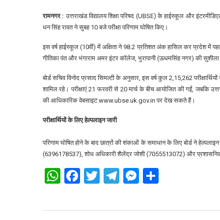
रामनगर :
उत्तराखंड विद्यालय शिक्षा परिषद (UBSE) के हाईस्कूल और इंटरमीडिएट 
धन सिंह रावत ने सुबह 10 बजे परीक्षा परिणाम घोषित किए।
इस वर्ष हाईस्कूल (10वीं) में अक्षिता ने 98.2 प्रतिशत अंक हासिल कर प्रदेश में पह
गीतिका पंत और भंगाराम अमर इंटर कॉलेज, भुरापानी (ऊधमसिंह नगर) की सुशीला मेह
बोर्ड सचिव विनोद प्रसाद सिमल्टी के अनुसार, इस वर्ष कुल 2,15,262 परीक्षार्थि
शामिल रहे। परीक्षाएं 21 फरवरी से 20 मार्च के बीच आयोजित की गईं, जबकि उत्तर 
की आधिकारिक वेबसाइट www.ubse.uk.gov.in पर देख सकते हैं।
परीक्षार्थियों के लिए हेल्पलाइन जारी
परिणाम घोषित होने के बाद छात्रों की शंकाओं के समाधान के लिए बोर्ड ने हेल्पलाइन
(6396178537), शोध अधिकारी शैलेंद्र जोशी (7055513072) और प्रशासनिक 
WhatsApp
Facebook
Twitter
Telegram
Messenger
Share