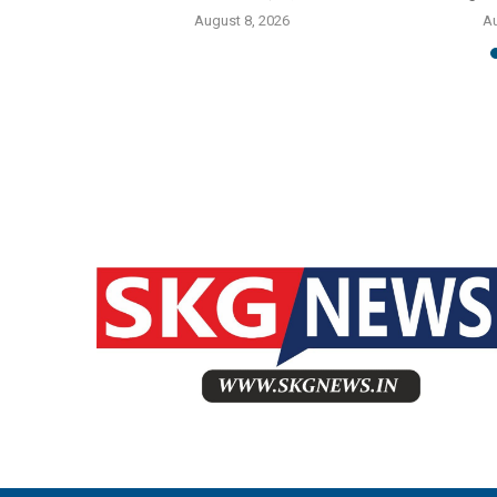
6
August 8, 2026
Au