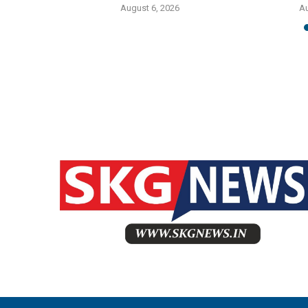
August 6, 2026
Au
6