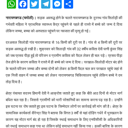
WhatsApp
Facebook
Twitter
Telegram
Messenger
Share
नारायणबगड (चमोली)।
सड़क अवरूद्ध होने के चलते नारायणबगड के दुरस्थ गांव सिलोड़ी की
गर्भवती महिला ने प्राथमिक स्वास्थ्य केंद्र पहुंचने से पहले ही रास्ते में बच्चे को जन्म दे दिया
लेकिन जच्चा, बच्चा को अस्पताल पहुंचने पर नवजात की मृत्यु हो गई।
दरअसल सिलोडी गांव नारायणबगड से 16 किमी की दूरी पर है। गांव से 4 किमी की दूरी पर
सड़क अवरूद्ध हो रखी है। शुक्रवार को सिलाड़ी गांव की 32 वर्षीय कविता देवी पत्नी कुंवर सिंह
को जब प्रसव पीड़ा हुई तो परिजन व ग्रामीण कविता को पैदल लेकर ही चल पड़े। प्रसव पीड़ा
तेज होने के कारण कविता ने रास्ते में ही बच्चे को जन्म दे दिया। परखाल-सिलोडी मोटर बंद होने
के चलते परिजन जच्चा और बच्चा दोनों को लेकर 8 किमी पैदल चल कर परखाल पहुंचे जहां से
एक निजी वाहन में जच्चा बच्चा को लेकर नारायणबगड चिकित्सालय पहुंचे लेकिन बच्चे ने दम
तोड़ दिया है।
क्षेत्र पंचायत सदस्य हिमानी देवी ने आक्रोश जताते हुए कहा कि बीते आठ दिनों से मोटर मार्ग
बधित चल रहा है। जिससे ग्रामीणों को भारी परेशानियों का सामना करना पड़ रहा है। उन्होंने
इस घटना पर रोष जताते हुए इस घटना के जिम्मेदार लोगों पर कार्रवाई की मांग की है। क्षेत्र के
सामाजिक कार्यकर्ता वीरेन्द्र सिंह ने बताया कि विगत 3 वर्षों से यहां दोडिंग गधेरे में भूस्खलन के
कारण यह मोटर मार्ग बंद हो रहा है जिसके स्थाई समाधान के लिए एनपीसीसी के अधिकारियों
को स्थाई समाधान कहा गया था लेकिन कोई समाधान नहीं किया गया। हल्की बारिश के कारण