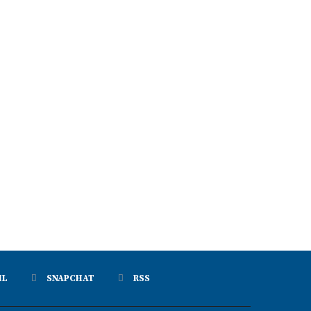
्ट्रीय राजमार्गों से अतिक्रमण हटाने को अभियान
रीप परियोजना से बदली रश्मि देवी की तकदी
चलाने...
August 6, 2026
August 6, 2026
IL
SNAPCHAT
RSS