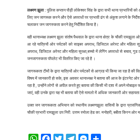
लक्ष्मण झूला :
पुलिस कप्तान पौड़ी लोकेश्वर सिंह के द्वारा सभी थाना प्रभारियों क
लिए जन जागरूक करने और ऐसे अपराधों पर प्रभावी ढंग से अंकुश लगाने के निर्देश दिए
चलाकर जन जागरुकता करने हेतु निर्देशित किया है।
वही थानाध्यक्ष लक्ष्मण झूला संतोष पैथवाल के द्वारा थाना क्षेत्र के चौकी रामझूला ओ
आ रहे यात्रियों ओर पर्यटकों को साइबर अपराध, डिजिटल अरेस्ट और महिला सुरक
अपराध, डिजिटल अरेस्ट और महिला सुरक्षा,बच्चो में लेगिंग अपराधो से बचाव, गुड टच
जनजागरुकता पाॅपलेट भी वितरित किए जा रहे है ।
जागरूकता टीमों के द्वारा यात्रियों ओर पर्यटकों से आग्रह भी किया जा रहा है 
विषय में जानकारी हो सके, इस अवसर थानाध्यक्ष ने बताया की आज के इंटरनेट
रहा है , उन्होंने लोगों से अपील करते हुए बताया की किसी भी दशा में अपने मोब
जाएं, वही उनके द्वारा यह भी बताया की ऐसे मामलो में अधिक जानकारी ओर सहायत
उक्त जन जागरूकता अभियान को स्थानीय लक्ष्मणझूला वासियों के द्वारा प्रासंगिक
चौकी प्रभारी रामझूला उप निरी. उत्तम रमोला हेड का. मनोहरी, बबीता किरन ओर मह
WhatsApp
Facebook
Twitter
Telegram
Messenger
Share