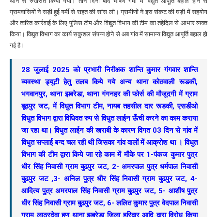
थाने से रुखसत किया गया। तीन दिनों बाद भीषण गर्मी में विद्युत आपूर्ति बहाल होने से
ग्रामवासियों ने सड़ी हुई गर्मी से राहत की सांस ली। ग्रामीणों ने इस संकट की घड़ी में सहयोग
और त्वरित कार्रवाई के लिए पुलिस टीम और विद्युत विभाग की टीम का तहेदिल से आभार व्यक्त
किया। विद्युत विभाग का कार्य सकुशल संपन्न होने से अब गांव में सामान्य विद्युत आपूर्ति बहाल हो
गई है।
28 जुलाई 2025 को प्रभारी निरीक्षक शान्ति कुमार गंगवार शान्ति
व्यवस्था ड्यूटी हेतु तलब किये गये अन्य थाना कोतवाली रूडकी,
भगवानपुर, थाना झबरेडा, थाना गंगनहर की फोर्स की मौजूदगी में ग्राम
बूढपुर जट, में विधुत विभाग टीम, नायब तहसील दार रूडकी, एसडीओ
विधुत विभाग द्वारा विधिवत रुप से विधुत लाईन ऊँची करने का काम कराया
जा रहा था। विधुत लाईन की खराबी के कारण विगत 03 दिन से गांव में
विधुत सप्लाई बन्द चल रही थी जिसका गांव वालों में आक्रोश था । विधुत
विभाग की टीम द्वारा किये जा रहे काम में मौके पर 1-पंकज कुमार पुत्र
धीर सिंह निवासी ग्राम बुढपुर जट, 2- अमरपाल पुत्र धर्मपाल निवासी
बुढपुर जट ,3- अनिल पुत्र धीर सिंह निवासी ग्राम बुढपुर जट, 4-
आदित्य पुत्र अमरपाल सिंह निवासी ग्राम बुढपुर जट, 5- आशीष पुत्र
धीर सिंह निवासी ग्राम बुढपुर जट, 6- ललित कुमार पुत्र वेदपाल निवासी
ग्राम लाठरदेवा हूण थाना झबरेडा जिला हरिद्वार आदि द्वारा विरोध किया