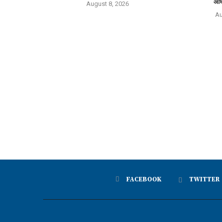
आध
August 8, 2026
Au
FACEBOOK
TWITTER