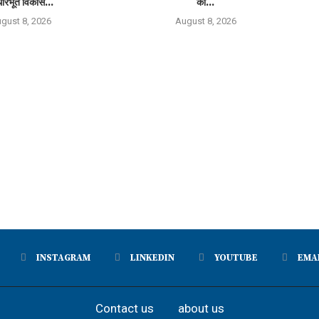
ारभूत विकास...
को...
gust 8, 2026
August 8, 2026
INSTAGRAM
LINKEDIN
YOUTUBE
EMA
Contact us
about us