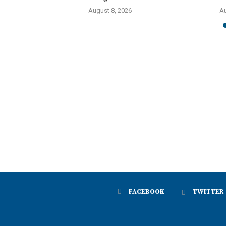
6
August 8, 2026
Au
FACEBOOK
TWITTER