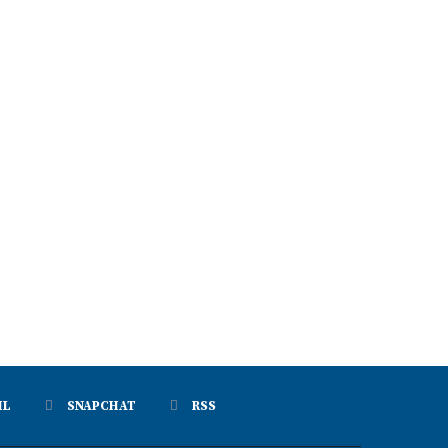
्ट्रीय राजमार्गों से अतिक्रमण हटाने को अभियान
रीप परियोजना से बदली रश्मि देवी की तकदी
चलाने...
August 6, 2026
August 6, 2026
IL
SNAPCHAT
RSS