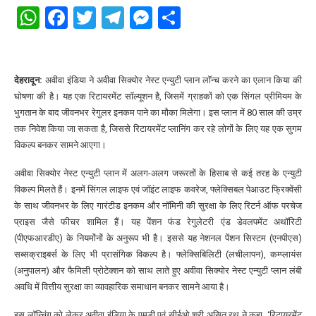
WhatsApp
Facebook
Twitter
Telegram
Messenger
Share
देहरादून:
अवीवा इंडिया ने अवीवा सिक्योर नेस्ट एन्युटी प्लान लॉन्च करने का एलान किया की
घोषणा की है। यह एक रिटायरमेंट सॉल्यूशन है, जिसमें ग्राहकों को एक सिंगल प्रीमियम के
भुगतान के बाद जीवनभर रेगुलर इनकम पाने का मौका मिलेगा। इस प्लान में 80 साल की उम्र
तक निवेश किया जा सकता है, जिससे रिटायरमेंट प्लानिंग कर रहे लोगों के लिए यह एक सुगम
विकल्प बनकर सामने आएगा।
अवीवा सिक्योर नेस्ट एन्युटी प्लान में अलग-अलग जरूरतों के हिसाब से कई तरह के एन्युटी
विकल्प मिलते हैं। इनमें सिंगल लाइफ एवं जॉइंट लाइफ कवरेज, फ्लेक्सिबल पेआउट फ्रिक्वेंसी
के साथ जीवनभर के लिए गारंटीड इनकम और नॉमिनी की सुरक्षा के लिए रिटर्न ऑफ परचेज
प्राइस जैसे फीचर शामिल हैं। यह पेंशन फंड रेगुलेटरी एंड डेवलपमेंट अथॉरिटी
(पीएफआरडीए) के नियमोंनों के अनुरूप भी है। इससे यह नेशनल पेंशन सिस्टम (एनपीएस)
सब्सक्राइबर्स के लिए भी प्रासंगिक विकल्प है। फ्लेक्सिबिलिटी (लचीलापन), कम्प्लायंस
(अनुपालन) और फैमिली प्रोटेक्शन को साथ लाते हुए अवीवा सिक्योर नेस्ट एन्युटी प्लान लंबी
अवधि में वित्तीय सुरक्षा का व्यावहारिक समाधान बनकर सामने आया है।
इस लॉन्चिंग को लेकर अवीवा इंडिया के एमडी एवं सीईओ श्री असित रथ ने कहा, ‘रिटायरमेंट