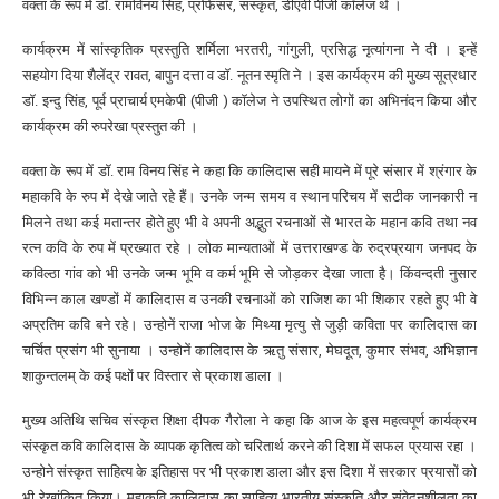
वक्ता के रूप में डॉ. रामविनय सिंह, प्रोफेसर, संस्कृत, डीएवी पीजी कॉलेज थे ।
कार्यक्रम में सांस्कृतिक प्रस्तुति शर्मिला भरतरी, गांगुली, प्रसिद्ध नृत्यांगना ने दी । इन्हें
सहयोग दिया शैलेंद्र रावत, बापुन दत्ता व डॉ. नूतन स्मृति ने । इस कार्यक्रम की मुख्य सूत्रधार
डॉ. इन्दु सिंह, पूर्व प्राचार्य एमकेपी (पीजी ) कॉलेज ने उपस्थित लोगों का अभिनंदन किया और
कार्यक्रम की रुपरेखा प्रस्तुत की ।
वक्ता के रूप में डॉ. राम विनय सिंह ने कहा कि कालिदास सही मायने में पूरे संसार में श्रंगार के
महाकवि के रुप में देखे जाते रहे हैं। उनके जन्म समय व स्थान परिचय में सटीक जानकारी न
मिलने तथा कई मतान्तर होते हुए भी वे अपनी अद्भुत रचनाओं से भारत के महान कवि तथा नव
रत्न कवि के रुप में प्रख्यात रहे । लोक मान्यताओं में उत्तराखण्ड के रुद्रप्रयाग जनपद के
कविल्ठा गांव को भी उनके जन्म भूमि व कर्म भूमि से जोड़कर देखा जाता है। किंवन्दती नुसार
विभिन्न काल खण्डों में कालिदास व उनकी रचनाओं को राजिश का भी शिकार रहते हुए भी वे
अप्रतिम कवि बने रहे। उन्होनें राजा भोज के मिथ्या मृत्यु से जुड़ी कविता पर कालिदास का
चर्चित प्रसंग भी सुनाया । उन्होनें कालिदास के ऋतु संसार, मेघदूत, कुमार संभव, अभिज्ञान
शाकुन्तलम् के कई पक्षों पर विस्तार से प्रकाश डाला ।
मुख्य अतिथि सचिव संस्कृत शिक्षा दीपक गैरोला ने कहा कि आज के इस महत्वपूर्ण कार्यक्रम
संस्कृत कवि कालिदास के व्यापक कृतित्व को चरितार्थ करने की दिशा में सफल प्रयास रहा ।
उन्होने संस्कृत साहित्य के इतिहास पर भी प्रकाश डाला और इस दिशा में सरकार प्रयासों को
भी रेखांकित किया। महाकवि कालिदास का साहित्य भारतीय संस्कृति और संवेदनशीलता का