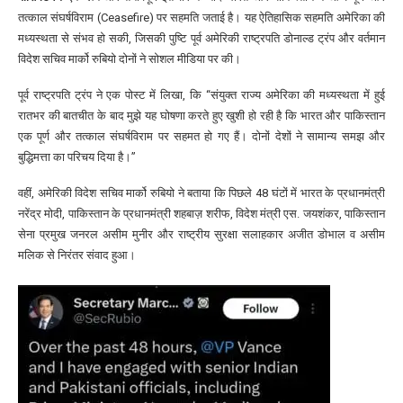
तत्काल संघर्षविराम (Ceasefire) पर सहमति जताई है। यह ऐतिहासिक सहमति अमेरिका की
मध्यस्थता से संभव हो सकी, जिसकी पुष्टि पूर्व अमेरिकी राष्ट्रपति डोनाल्ड ट्रंप और वर्तमान
विदेश सचिव मार्को रुबियो दोनों ने सोशल मीडिया पर की।
पूर्व राष्ट्रपति ट्रंप ने एक पोस्ट में लिखा, कि “संयुक्त राज्य अमेरिका की मध्यस्थता में हुई
रातभर की बातचीत के बाद मुझे यह घोषणा करते हुए खुशी हो रही है कि भारत और पाकिस्तान
एक पूर्ण और तत्काल संघर्षविराम पर सहमत हो गए हैं। दोनों देशों ने सामान्य समझ और
बुद्धिमत्ता का परिचय दिया है।”
वहीं, अमेरिकी विदेश सचिव मार्को रुबियो ने बताया कि पिछले 48 घंटों में भारत के प्रधानमंत्री
नरेंद्र मोदी, पाकिस्तान के प्रधानमंत्री शहबाज़ शरीफ, विदेश मंत्री एस. जयशंकर, पाकिस्तान
सेना प्रमुख जनरल असीम मुनीर और राष्ट्रीय सुरक्षा सलाहकार अजीत डोभाल व असीम
मलिक से निरंतर संवाद हुआ।