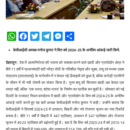
WhatsApp
Facebook
Twitter
Telegram
Messenger
Share
केवीआईसी अध्यक्ष मनोज कुमार ने वित्त वर्ष 2024-25 के अनंतिम आंकड़े जारी किये.
देहरादून :
देश में आत्मनिर्भरता की भावना को सशक्त करने वाले खादी और ग्रामोद्योग क्षेत्र ने
बीते 11 वर्षों में प्रधानमंत्री श्री नरेंद्र मोदी के गतिशील नेतृत्व और सूक्ष्म, लघु एवं मध्यम उद्यम
मंत्रालय (एमएसएमई) के मार्गदर्शन में न केवल नई ऊँचाइयों को छुआ है, बल्कि करोड़ों ग्रामीणों
के जीवन में भी नयी रोशनी का संचार किया है। पूज्य बापू की विरासत खादी अब केवल एक
वस्त्र नहीं, बल्कि ‘एक भारत, श्रेष्ठ भारत’ के निर्माण का प्रतीक बन चुकी है। सोमवार को नई
दिल्ली के राजघाट स्थित कार्यालय में खादी और ग्रामोद्योग के वित्त वर्ष 2024-25 के अनंतिम
आंकड़े जारी करते हुए यह बातें अध्यक्ष केवीआईसी मनोज कुमार ने कही। उन्होंने बताया कि
केवीआईसी ने वित्तवर्ष 2024-25 में उत्पादन, बिक्री और नये रोजगार सृजन का नया रिकॉर्ड
बनाया है। बीते 11 वर्षों में बिक्री में 447 प्रतिशत, उत्पादन में 347 प्रतिशत और रोजगार
सृजन में 49.23 प्रतिशत की बढ़ोत्तरी हुई है। बता दें कि वित्त वर्ष 2023-24 में वर्ष 2013-14
की तुलना में बिक्री में 399.69% और उत्पादन में 314.79% की वृद्धि दर्ज की गयी थी।