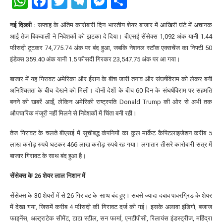
WhatsApp
Facebook
Twitter
Telegram
Messenger
Share
नई दिल्ली :
सप्ताह के अंतिम कारोबारी दिन भारतीय शेयर बाजार में आखिरी घंटे में अचानक
आई तेज बिकवाली ने निवेशकों को झटका दे दिया। बीएसई सेंसेक्स 1,092 अंक यानी 1.44
फीसदी टूटकर 74,775.74 अंक पर बंद हुआ, जबकि नेशनल स्टॉक एक्सचेंज का निफ्टी 50
इंडेक्स 359.40 अंक यानी 1.5 फीसदी गिरकर 23,547.75 अंक पर आ गया।
बाजार में यह गिरावट अमेरिका और ईरान के बीच जारी तनाव और संघर्षविराम को लेकर बनी
अनिश्चितता के बीच देखने को मिली। दोनों देशों के बीच 60 दिन के संघर्षविराम पर सहमति
बनने की खबरें आईं, लेकिन अमेरिकी राष्ट्रपति Donald Trump की ओर से अभी तक
औपचारिक मंजूरी नहीं मिलने से निवेशकों में चिंता बनी रही।
तेज गिरावट के चलते बीएसई में सूचीबद्ध कंपनियों का कुल मार्केट कैपिटलाइजेशन करीब 5
लाख करोड़ रुपये घटकर 466 लाख करोड़ रुपये रह गया। लगातार तीसरे कारोबारी सत्र में
बाजार गिरावट के साथ बंद हुआ है।
सेंसेक्स के 26 शेयर लाल निशान में
सेंसेक्स के 30 शेयरों में से 26 गिरावट के साथ बंद हुए। सबसे ज्यादा दबाव पावरग्रिड के शेयर
में देखा गया, जिसमें करीब 4 फीसदी की गिरावट दर्ज की गई। इसके अलावा इंडिगो, बजाज
फाइनेंस, अल्ट्राटेक सीमेंट, टाटा स्टील, सन फार्मा, एनटीपीसी, रिलायंस इंडस्ट्रीज, महिंद्रा